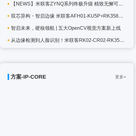
【NEWS】米联客ZYNQ系列终极升级 精致无懈可击F2
双芯异构・智启边缘 米联客AFH01-KU5P+RK3588J 1
智启未来，硬核领航 | 五大OpenCV视觉方案新上线
从边缘检测到人脸识别！米联客RK02-CR02-RK3568
方案-IP-CORE
更多>