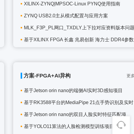
XILINX-ZYNQ|MPSOC-Linux PYNQ使用指南
ZYNQ USB2.0主从模式配置与应用方案
MLK_F3P_PL网口_TXDLY上下拉对应资料版本问
基于XILINX FPGA 长鑫 兆易创新 海力士 DDR4参数
方案-FPGA+AI异构
更多
基于Jetson orin nano的端侧AI实时3D感知项目
基于RK3588平台的MediaPipe 21点手势识别及实时
基于Jetson orin nano的双目人脸实时特征匹配项
基于YOLO11算法的人脸检测模型训练项目