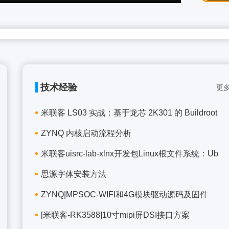
技术经验
更多
米联客 LS03 实战：基于龙芯 2K301 的 Buildroot
ZYNQ 内核启动流程分析
米联客uisrc-lab-xlnx开发包Linux根文件系统：Ub
思源字体安装方法
ZYNQ|MPSOC-WIFI和4G模块驱动源码及固件
[米联客-RK3588]10寸mipi屏DSI接口方案