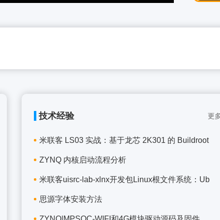
技术经验
更多
米联客 LS03 实战：基于龙芯 2K301 的 Buildroot
ZYNQ 内核启动流程分析
米联客uisrc-lab-xlnx开发包Linux根文件系统：Ub
思源字体安装方法
ZYNQ|MPSOC-WIFI和4G模块驱动源码及固件