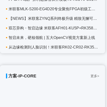
米联客MLK-S200-EG4D20专业聚焦FPGA初级工程师入
【NEWS】米联客ZYNQ系列终极升级 精致无懈可击F2
双芯异构・智启边缘 米联客AFH01-KU5P+RK3588J 1
智启未来，硬核领航 | 五大OpenCV视觉方案新上线
从边缘检测到人脸识别！米联客RK02-CR02-RK3568
方案-IP-CORE
更多>