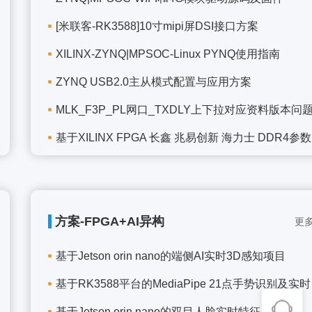
[米联客-RK3588]10寸mipi屏DSI接口方案
XILINX-ZYNQ|MPSOC-Linux PYNQ使用指南
ZYNQ USB2.0主从模式配置与应用方案
MLK_F3P_PL网口_TXDLY上下拉对应资料版本问
基于XILINX FPGA 长鑫 兆易创新 海力士 DDR4参数
方案-FPGA+AI异构
更多
基于Jetson orin nano的端侧AI实时3D感知项目
基于RK3588平台的MediaPipe 21点手势识别及实时
基于Jetson orin nano的双目人脸实时特征匹配项