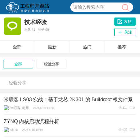
技术经验
发帖
主题
41
帖子
98
关注
全部
最新
热门
推荐
全部
经验分享
经验分享
米联客 LS03 实战：基于龙芯 2K301 的 Buildroot 根文件系
统构建与 U 盘启动全流程
米联客-老师
311
0
2026-6-29 13:38
ZYNQ 内核启动流程分析
uisrc
405
0
2026-6-16 10:19