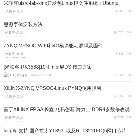
米联客uisrc-lab-xlnx开发包Linux根文件系统：Ubuntu、
Debian、Buildroot如何切换？
米联客-老师
980
0
点击重新加载
2026-4-11 16:33
思源字体安装方法
米联客-老师
1030
0
点击重新加载
2026-3-27 13:57
ZYNQ|MPSOC-WIFI和4G模块驱动源码及固件
米联客-老师
838
0
点击重新加载
2026-3-20 13:30
[米联客-RK3588]10寸mipi屏DSI接口方案
UT_发布[3]
1846
0
2026-3-12 11:54
XILINX-ZYNQ|MPSOC-Linux PYNQ使用指南
米联客-老师
1399
0
点击重新加载
2026-3-3 16:03
基于XILINX FPGA 长鑫 兆易创新 海力士 DDR4参数修改说
明
米联客-老师
3571
4
点击重新加载
2026-3-2 16:01
lwip库 支持 国产裕太YT8531以及RTL8211FD(I)网口芯片