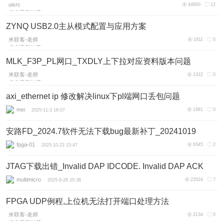
uisrc
44800
12
点击重新加载
2026-1-9 11:52
ZYNQ USB2.0主从模式配置与应用方案
米联客-老师
1811
0
点击重新加载
2026-1-5 10:29
MLK_F3P_PL网口_TXDLY上下拉对应资料版本问题
米联客-老师
1322
0
点击重新加载
2025-11-17 16:59
axi_ethernet ip 修改解决linux下pl端网口丢包问题
mei
1981
0
2025-11-3 16:07
安路FD_2024.7软件无法下载bug最新补丁_20241019
fpga-01
6345
2
2025-10-23 15:47
JTAG下载出错_Invalid DAP IDCODE. Invalid DAP ACK
value: 0
multimicro
23524
7
2025-9-28 20:38
FPGA UDP例程,上位机无法打开端口处理方法
米联客-老师
2134
0
点击重新加载
2025-9-16 11:13