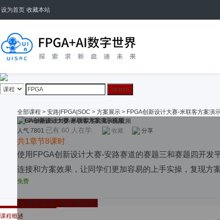
设为首页
收藏本站
全部课程
>
安路|FPGA|SOC
>
方案展示
>
FPGA创新设计大赛-米联客方案演
FPGA创新设计大赛-米联客方案演示视频
已有 60 人在学
人气 7801
收藏
分享
共1章节8课时
使用FPGA创新设计大赛-安路赛道的赛题三和赛题四开发
连接和方案效果，让同学们更加容易的上手实操，复现方
免费
此课程免费 现在看课程
课程概述