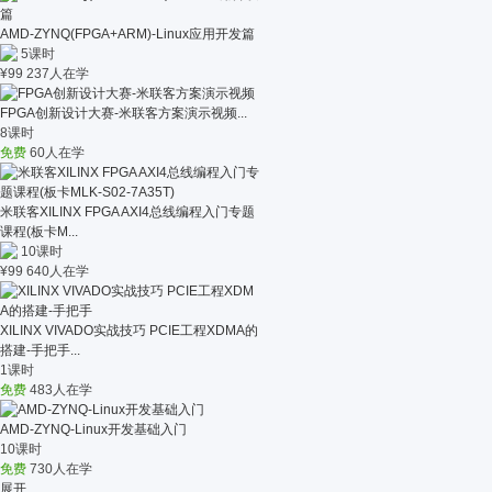
AMD-ZYNQ(FPGA+ARM)-Linux应用开发篇
5课时
¥
99
237人在学
FPGA创新设计大赛-米联客方案演示视频...
8课时
免费
60人在学
米联客XILINX FPGA AXI4总线编程入门专题
课程(板卡M...
10课时
¥
99
640人在学
XILINX VIVADO实战技巧 PCIE工程XDMA的
搭建-手把手...
1课时
免费
483人在学
AMD-ZYNQ-Linux开发基础入门
10课时
免费
730人在学
展开