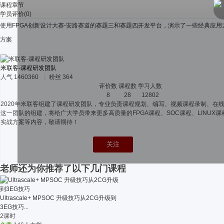
课程章节
学员评价(0)
使用FPGA创新设计大赛-安路赛道的赛题三和赛题四开发平台，演示了一些经典应
方案
米联客-课程研发团队
人气
1460360
粉丝
364
评价数
课程数
学习人数
8
28
12802
2020年米联客组建了课程研发团队，专业负责课程规划、编写、视频课程录制、在
这一团队的组建，将给广大学员带来更多高质量的FPGA课程、SOC课程、LINUX课
实战方案等内容，敬请期待！
关注
老师还为你推荐了以下几门课程
Ultrascale+ MPSOC 升级技巧从2CG升级到
3EG技巧...
2课时