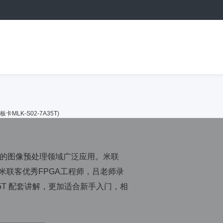
卡MLK-S02-7A35T)
量的图像预处理领域广泛应用。米联
课程由米联客优秀FPGA工程师，吕老师录
S02-35T 配套讲解，更加适合新手入门，相