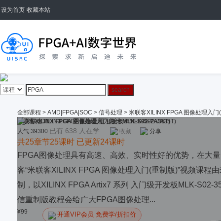
设为首页
收藏本站
全部课程
>
AMD|FPGA|SOC
>
信号处理
>
米联客XILINX FPGA 图像处理入门(板
米联客XILINX FPGA 图像处理入门(板卡MLK-S02-7A35T)
已有 638 人在学
人气 39300
收藏
分享
共25章节25课时 已更新24课时
FPGA图像处理具有高速、高效、实时性好的优势，在大
客“米联客XILINX FPGA 图像处理入门(重制版)”视频
制，以XILINX FPGA Artix7 系列 入门级开发板MLK-
信重制版教程会给广大FPGA图像处理...
¥
99
开通VIP会员 免费学/折扣价