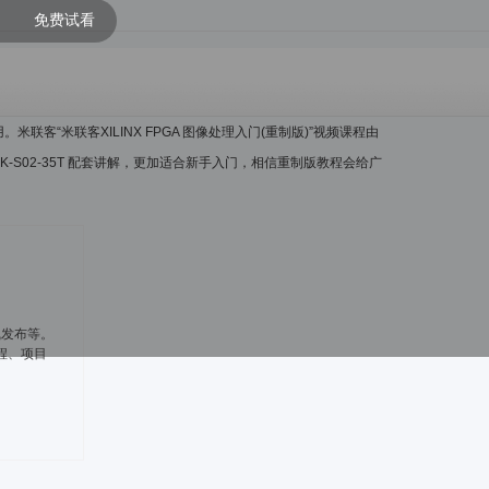
免费试看
客“米联客XILINX FPGA 图像处理入门(重制版)”视频课程由
板MLK-S02-35T 配套讲解，更加适合新手入门，相信重制版教程会给广
线发布等。
程、项目