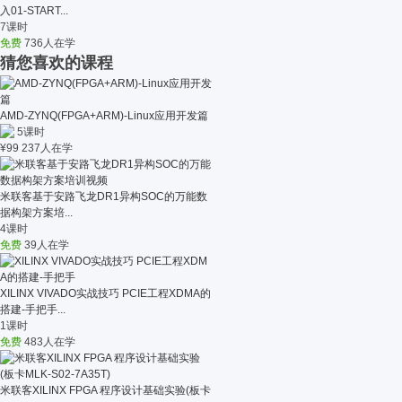
入01-START...
7课时
免费
736人在学
猜您喜欢的课程
AMD-ZYNQ(FPGA+ARM)-Linux应用开发篇
5课时
¥
99
237人在学
米联客基于安路飞龙DR1异构SOC的万能数
据构架方案培...
4课时
免费
39人在学
XILINX VIVADO实战技巧 PCIE工程XDMA的
搭建-手把手...
1课时
免费
483人在学
米联客XILINX FPGA 程序设计基础实验(板卡