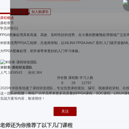
课程概述
课程章节
学员评价(1)
FPGA图像处理具有高速、高效、实时性好的优势，在大量的图像预处理领域广泛应用。米联
米联客优秀FPGA工程师，吕老师录制，以XILINX FPGA Artix7 系列 入门级开发
大FPGA图像处理，初学者带来更好的入门学习体验。
米联客-课程研发团队
人气
1459543
粉丝
364
评价数
课程数
学习人数
8
28
12797
2020年米联客组建了课程研发团队，专业负责课程规划、编写、视频课程录制、在
这一团队的组建，将给广大学员带来更多高质量的FPGA课程、SOC课程、LINUX课
实战方案等内容，敬请期待！
关注
老师还为你推荐了以下几门课程