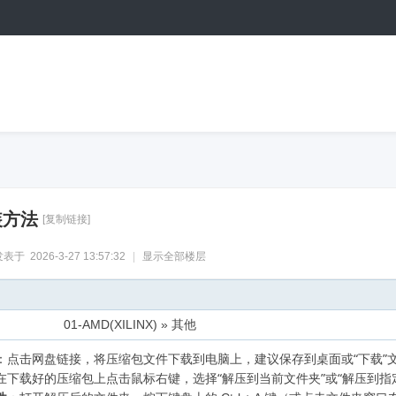
装方法
[复制链接]
表于 2026-3-27 13:57:32
|
显示全部楼层
01-AMD(XILINX) » 其他
：点击网盘链接，将压缩包文件下载到电脑上，建议保存到桌面或
“下载
在下载好的压缩包上点击鼠标右键，选择
“解压到当前文件夹”或“解压到