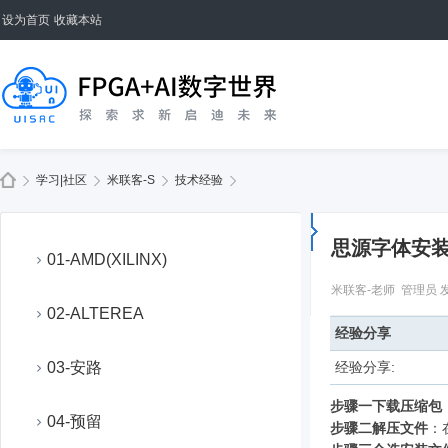
设为首页
收藏本站
学习|社区
米联客-S
技术经验
思源字体安
01-AMD(XILINX)
米联客-老师
管理员
发
02-ALTEREA
经验分享
03-安路
经验分享:
步骤一
下载压缩包
04-预留
：
步骤二
解压文件