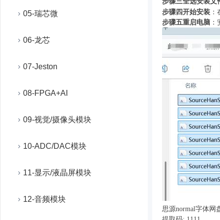
步骤三
全选安装文
：
步骤四
开始安装
05-瑞芯微
步骤五
重启电脑
：
06-龙芯
07-Jeston
08-FPGA+AI
09-视觉/摄像头模块
10-ADC/DAC模块
11-显示/液晶屏模块
12-音频模块
思源
normal字体
提取码
: 1111