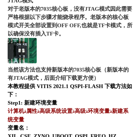
JTAG模式
对于老版本的7035核心板，没有JTAG模式因此需要
严格根据以下步骤才能烧录程序。老版本的核心板
模式开关全部设置到OFF OFF,也就是TF卡模式，所
以确保没有插入TF卡。
当然该方法也支持新版本的7035核心板（新版本的
有JTAG模式，后面介绍下载更方便）
本教程提供
VITIS
2021
.
1
QSPI-FLASH
下载方法如
下：
Step1:
新建环境变量
计算机
属性
高级系统设置
高级
环境变量
新建系
à
à
à
à
à
统变量
变量名：
XIL_CSE_ZYNQ_UBOOT_QSPI_FREQ_HZ