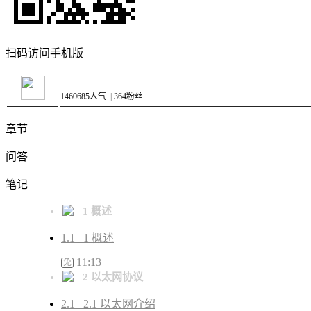
扫码访问手机版
米联客-课程研发团队
1460685人气
|
364粉丝
章节
问答
笔记
1 概述
1.1 1 概述
11:13
免
2 以太网协议
2.1 2.1 以太网介绍