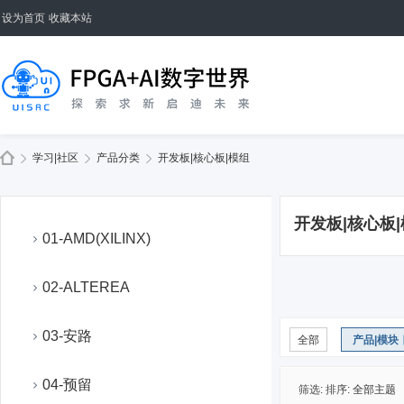
设为首页
收藏本站
学习|社区
产品分类
开发板|核心板|模组
开发板|核心板
01-AMD(XILINX)
02-ALTEREA
03-安路
全部
产品|模块
04-预留
筛选:
排序:
全部主题