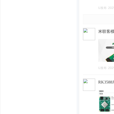
U发布
202
米联客模组
U发布
202
RK35