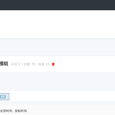
|模组
今日:
0
|
主题:
70
|
排名:
15
45
全部时间
发帖时间