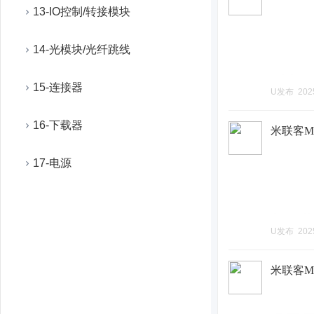
13-IO控制/转接模块
14-光模块/光纤跳线
15-连接器
U发布
202
16-下载器
米联客MLK
17-电源
U发布
202
米联客ML