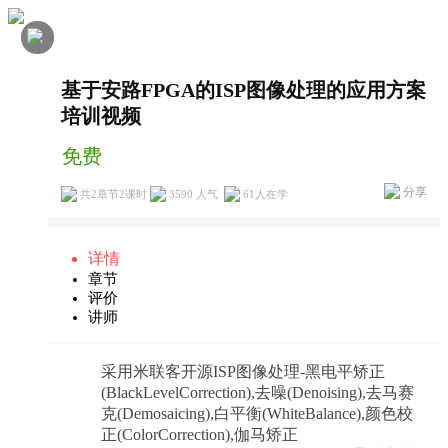
基于安路FPGA的ISP图像处理的应用方案
培训视频
免费
分享
共2章节2课时
3590 人气
61
人在学
详情
章节
评价
讲师
采用米联客开源ISP图像处理-黑电平矫正
(BlackLevelCorrection),去噪(Denoising),去马赛
克(Demosaicing),白平衡(WhiteBalance),颜色校
正(ColorCorrection),伽马矫正