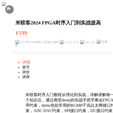
米联客2024 FPGA时序入门到实战提高
199
¥
分享
共14章节100课时 已更新61课时
71152 人气
551
人在
学
详情
章节
评价
讲师
米联客时序入门教程从理论到实战，详解讲解每
个知识点，通过典型demo的实战手把手教会FPG
序约束，demo包括常用的RGMII千兆以太网接口
束，ADC DAC约束，SPI接口约束，I2C接口约束