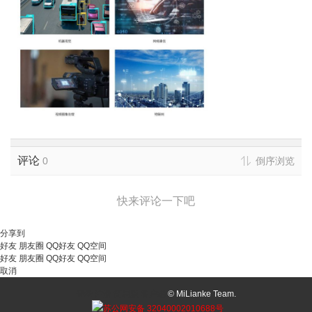
评论
0
倒序浏览
快来评论一下吧
分享到
好友
朋友圈
QQ好友
QQ空间
好友
朋友圈
QQ好友
QQ空间
取消
登录
注册
简易版
客户端
© MiLianke Team.
苏公网安备 32040002010688号