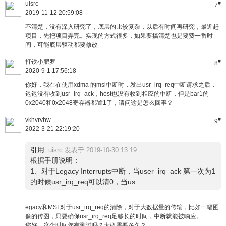
uisrc
#
7
2019-11-12 20:59:08
不清楚，没有深入研究了，底层的比较复杂，以后有时间再研究，最近赶
项目，先把项目弄完。实现的方式很多，如果要搞清楚也是要费一番时
间，可能底层驱动都要修改
打铁小肥罗
#
8
2020-9-1 17:56:18
你好，我在在使用xdma 的msi中断时，发出usr_irq_req中断请求之后，
迟迟没有收到usr_irq_ack，host也没有收到相应的中断，但是bar1的
0x2040和0x2048寄存器都置1了，请问这是怎么回事？
vkhvrvhw
#
9
2022-3-21 22:19:20
引用:
uisrc 发表于 2019-10-30 13:19
根据手册说明：
1、对于Legacy Interrupts中断，当user_irq_ack 第一次为1
的时候usr_irq_req可以清0，当us ...
egacy和MSI 对于usr_irq_req的清除，对于大数据量的传输，比如一幅图
像的传图，只要确保usr_irq_req足够长的时间，中断就能被响应。
您好，这个时间您有测过吗？大概需要多久？