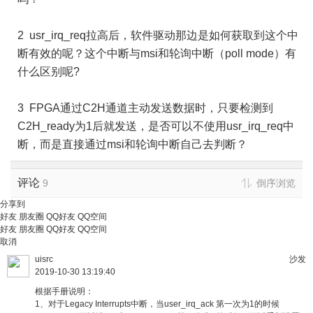
2 usr_irq_req拉高后，软件驱动那边是如何获取到这个中
断有效的呢？这个中断与msi和轮询中断（poll mode）有
什么区别呢?
3 FPGA通过C2H通道主动发送数据时，只要检测到
C2H_ready为1后就发送，是否可以不使用usr_irq_req中
断，而是直接通过msi和轮询中断自己去判断？
评论
9
倒序浏览
分享到
好友
朋友圈
QQ好友
QQ空间
好友
朋友圈
QQ好友
QQ空间
取消
uisrc
沙发
2019-10-30 13:19:40
根据手册说明：
1、对于Legacy Interrupts中断，当user_irq_ack 第一次为1的时候