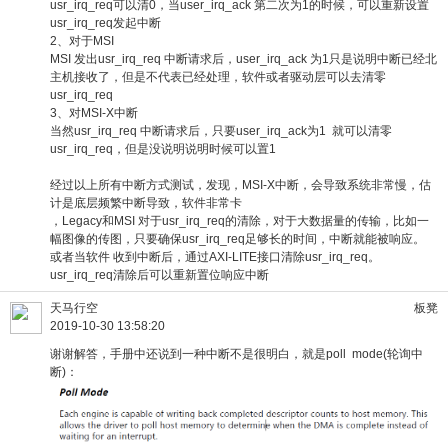
usr_irq_req可以清0，当user_irq_ack 第二次为1的时候，可以重新设置
usr_irq_req发起中断
2、对于MSI
MSI 发出usr_irq_req 中断请求后，user_irq_ack 为1只是说明中断已经北
主机接收了，但是不代表已经处理，软件或者驱动层可以去清零
usr_irq_req
3、对MSI-X中断
当然usr_irq_req 中断请求后，只要user_irq_ack为1 就可以清零
usr_irq_req，但是没说明说明时候可以置1
经过以上所有中断方式测试，发现，MSI-X中断，会导致系统非常慢，估
计是底层频繁中断导致，软件非常卡
，Legacy和MSI 对于usr_irq_req的清除，对于大数据量的传输，比如一
幅图像的传图，只要确保usr_irq_req足够长的时间，中断就能被响应。
或者当软件 收到中断后，通过AXI-LITE接口清除usr_irq_req。
usr_irq_req清除后可以重新置位响应中断
天马行空
板凳
2019-10-30 13:58:20
谢谢解答，手册中还说到一种中断不是很明白，就是poll mode(轮询中
断)：