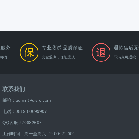
线服务
专业测试 品质保证
退款售后无
购物
安全监测，保证品质
不满意可退款
联系我们
邮箱：admin@uisrc.com
电话：0519-80699907
QQ客服 270682667
工作时间：周一至周六（9:00~21:00）