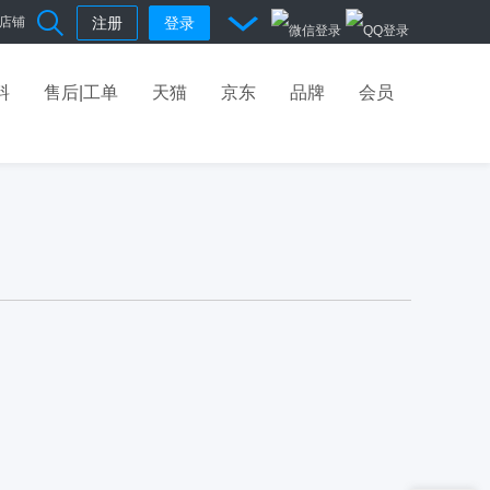
店铺
注册
登录
料
售后|工单
天猫
京东
品牌
会员