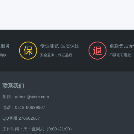
线服务
专业测试 品质保证
退款售后无
购物
安全监测，保证品质
不满意可退款
联系我们
邮箱：admin@uisrc.com
电话：0519-80699907
QQ客服 270682667
工作时间：周一至周六（9:00~21:00）