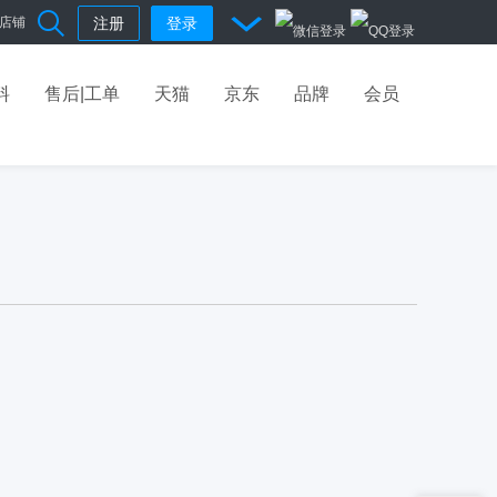
店铺
注册
登录
料
售后|工单
天猫
京东
品牌
会员