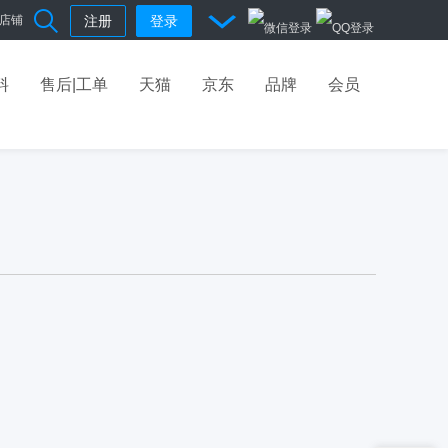
店铺
注册
登录
料
售后|工单
天猫
京东
品牌
会员