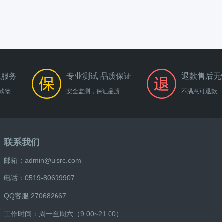
线服务
专业测试 品质保证
退款售后无
购物
安全监测，保证品质
不满意可退款
联系我们
邮箱：admin@uisrc.com
电话：0519-80699907
QQ客服 270682667
工作时间：周一至周六（9:00~21:00）