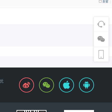
新窗
|
忧