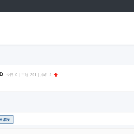
D
今日:
0
|
主题:
291
|
排名:
4
GA课程