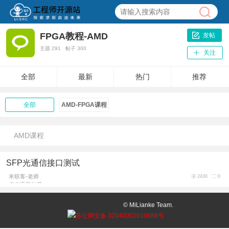
FPGA教程-AMD
发帖
主题
291
帖子
300
关注
全部
最新
热门
推荐
全部
AMD-FPGA课程
AMD课程
SFP光通信接口测试
米联客-老师
2430
0
点击重新加载
2025-10-24 17:06
登录
注册
简易版
客户端
© MiLianke Team.
苏公网安备 32040002010688号