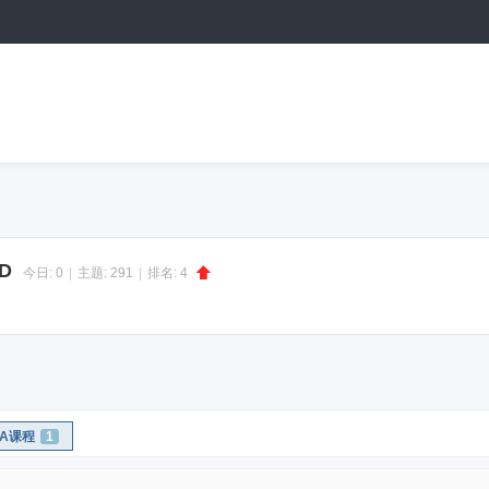
D
今日:
0
|
主题:
291
|
排名:
4
GA课程
1