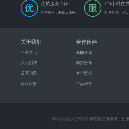
6-RS485
优质服务商家
7*8小时在
严格准入，海量云服务
实时咨询，安心
7-SFP光口
8-USB串口
关于我们
合作伙伴
9-程序固化
企业文化
新闻媒体
10-
人才招聘
商家合作
常见问题
客户案例
驱动与接口
建议反馈
产品服务
应用方案
07-K7实验
网站内容版权所有归
米联客品牌所有，如果网
08-KU实验