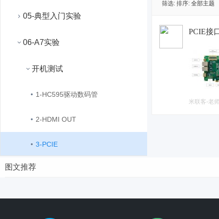
筛选:
排序:
全部主题
05-典型入门实验
PCIE接
06-A7实验
开机测试
1-HC595驱动数码管
米联客-老
2-HDMI OUT
3-PCIE
图文推荐
4-PL DDR
5-以太网UDP