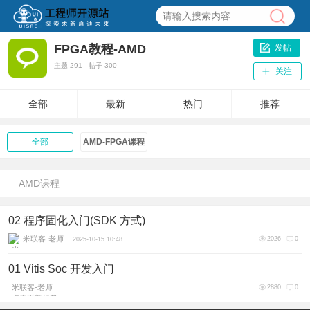
FPGA教程-AMD
发帖
主题
291
帖子
300
关注
全部
最新
热门
推荐
全部
AMD-FPGA课程
AMD课程
02 程序固化入门(SDK 方式)
米联客-老师
2026
0
2025-10-15 10:48
01 Vitis Soc 开发入门
米联客-老师
2880
0
点击重新加载
2025-10-14 17:19